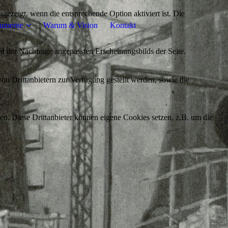
ezeigt, wenn die entsprechende Option aktiviert ist. Die
umente
Warum & Vision
Kontakt
d der Nachfrage angepassten Erscheinungsbilds der Seite.
on Drittanbietern zur Verfügung gestellt werden, sowie die
den. Diese Drittanbieter können eigene Cookies setzen, z.B. um die