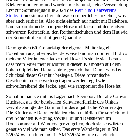
Kleiderraum herum und wurden nie benutzt, keine Verwendung.
Erst zur Sommerquadrille 2024 des
Reit- und Fahrvereins
Stuttgart
musste man irgendetwas sommerliches anziehen, was
aber auch reitbar ist. Also nicht einfach nur nackt mit Badehose.
Und so kombinierte man jene Hose und Jacke mit den großen
schwarzen Reitstiefeln, den Reithandschuhen und dem Hut wie
der Sonnenbrille und ritt jene Quadrille.
Beim großen 60. Geburtstag der eigenen Mutter lag ein
Fotoalbum aus, überraschenderweise fand man dort ein Bild von
meinem Vater in jener Jacke und Hose. Es stellte sich heraus,
dass mein Vater meiner Mutter in diesen Klamotten auf dem
hohen Gipfel den Heiratsantrag gemacht hat. Damit war das
Schicksal dieser Garnitur besiegelt. Diese romantische
Geschichte musste weitergetragen werden, egal wie
schweißtreibend die Jacke, egal wie ramponiert die Hose ist.
So nahm man sie mit ins Lager nach Seemoos. Der alte Canvas-
Rucksack aus der belgischen Schwiegerfamilie des Onkels
vervollständigte die Garnitur für das alljährliche Wanderlager.
Die Kinder wie Betreuer hielten einen natürlich für verrückt mit
drei Schichten Kleidung sowie Hut und Reitstiefeln im
Hochsommer auf Wanderlager zu gehen, doch sie schwitzten
genauso viel wie man selber. Das erste Wanderlager in SM
2/2024 war nicht genug, in SM 3/2024 wurde das gleich