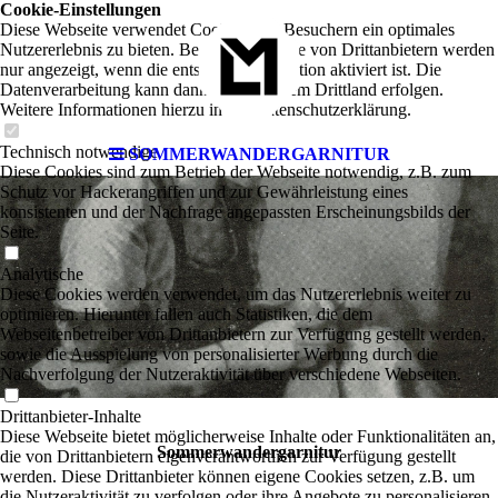
Cookie-Einstellungen
Diese Webseite verwendet Cookies, um Besuchern ein optimales
Nutzererlebnis zu bieten. Bestimmte Inhalte von Drittanbietern werden
nur angezeigt, wenn die entsprechende Option aktiviert ist. Die
Datenverarbeitung kann dann auch in einem Drittland erfolgen.
Weitere Informationen hierzu in der Datenschutzerklärung.
Technisch notwendige
SOMMERWANDERGARNITUR
Diese Cookies sind zum Betrieb der Webseite notwendig, z.B. zum
Schutz vor Hackerangriffen und zur Gewährleistung eines
konsistenten und der Nachfrage angepassten Erscheinungsbilds der
Seite.
Analytische
Diese Cookies werden verwendet, um das Nutzererlebnis weiter zu
optimieren. Hierunter fallen auch Statistiken, die dem
Webseitenbetreiber von Drittanbietern zur Verfügung gestellt werden,
sowie die Ausspielung von personalisierter Werbung durch die
Nachverfolgung der Nutzeraktivität über verschiedene Webseiten.
Drittanbieter-Inhalte
Diese Webseite bietet möglicherweise Inhalte oder Funktionalitäten an,
Sommerwandergarnitur
die von Drittanbietern eigenverantwortlich zur Verfügung gestellt
werden. Diese Drittanbieter können eigene Cookies setzen, z.B. um
die Nutzeraktivität zu verfolgen oder ihre Angebote zu personalisieren