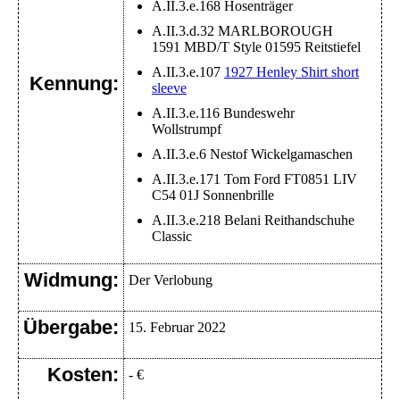
A.II.3.e.168 Hosenträger
A.II.3.d.32 MARLBOROUGH
1591 MBD/T Style 01595 Reitstiefel
A.II.3.e.107
1927 Henley Shirt short
Kennung:
sleeve
A.II.3.e.116 Bundeswehr
Wollstrumpf
A.II.3.e.6 Nestof Wickelgamaschen
A.II.3.e.171 Tom Ford FT0851 LIV
C54 01J Sonnenbrille
A.II.3.e.218 Belani Reithandschuhe
Classic
Widmung:
Der Verlobung
Übergabe:
15. Februar 2022
Kosten:
- €