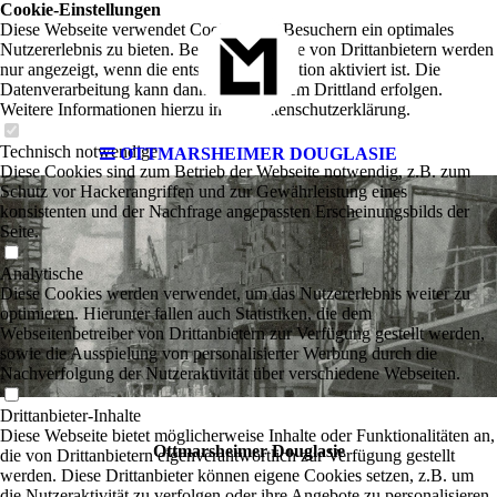
Cookie-Einstellungen
Diese Webseite verwendet Cookies, um Besuchern ein optimales
Nutzererlebnis zu bieten. Bestimmte Inhalte von Drittanbietern werden
nur angezeigt, wenn die entsprechende Option aktiviert ist. Die
Datenverarbeitung kann dann auch in einem Drittland erfolgen.
Weitere Informationen hierzu in der Datenschutzerklärung.
Technisch notwendige
OTTMARSHEIMER DOUGLASIE
Diese Cookies sind zum Betrieb der Webseite notwendig, z.B. zum
Schutz vor Hackerangriffen und zur Gewährleistung eines
konsistenten und der Nachfrage angepassten Erscheinungsbilds der
Seite.
Analytische
Diese Cookies werden verwendet, um das Nutzererlebnis weiter zu
optimieren. Hierunter fallen auch Statistiken, die dem
Webseitenbetreiber von Drittanbietern zur Verfügung gestellt werden,
sowie die Ausspielung von personalisierter Werbung durch die
Nachverfolgung der Nutzeraktivität über verschiedene Webseiten.
Drittanbieter-Inhalte
Diese Webseite bietet möglicherweise Inhalte oder Funktionalitäten an,
Ottmarsheimer Douglasie
die von Drittanbietern eigenverantwortlich zur Verfügung gestellt
werden. Diese Drittanbieter können eigene Cookies setzen, z.B. um
die Nutzeraktivität zu verfolgen oder ihre Angebote zu personalisieren