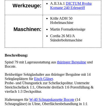
A.II.3.k.1
DICTUM Ryoba
Werkzeuge:
Komane 240 Erlengriff
Kölle ADH 50
Hobelmaschine
Maschinen:
Martin Formatkreissäge
Cordia 26 M1/A
Ständerbohrmaschine
Beschreibung:
Spind 79 mit Lagerausstattung aus
thüringer Bergulme
und
Bocote.
Beidseitiger Sektglashalter aus thüringer Bergulme mit 14
Sektglasplätzen für
Eisch Gläser
.
Probe- und Übungsstück zur Schellackpolitur. Unterseite
Streichschellack 1:1, Oberseite dreifach 1:6 Porenfüllung &
vierfach 1:3 Deckpolitur.
Halterungen für
W-40 Schnapskassette Bocote
(14
Schnapsgläser) in Ulme, Oberflächenbehandlung in 1:1