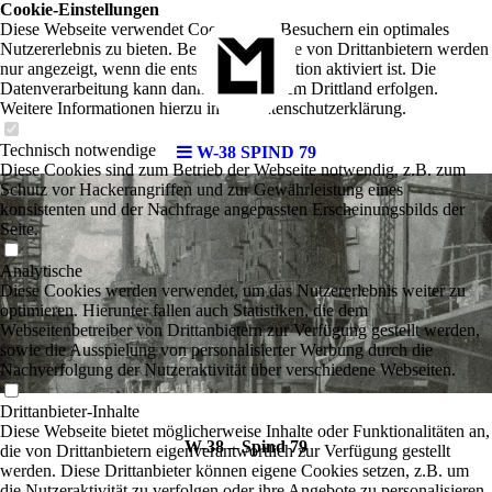
Cookie-Einstellungen
Diese Webseite verwendet Cookies, um Besuchern ein optimales
Nutzererlebnis zu bieten. Bestimmte Inhalte von Drittanbietern werden
nur angezeigt, wenn die entsprechende Option aktiviert ist. Die
Datenverarbeitung kann dann auch in einem Drittland erfolgen.
Weitere Informationen hierzu in der Datenschutzerklärung.
Technisch notwendige
W-38 SPIND 79
Diese Cookies sind zum Betrieb der Webseite notwendig, z.B. zum
Schutz vor Hackerangriffen und zur Gewährleistung eines
konsistenten und der Nachfrage angepassten Erscheinungsbilds der
Seite.
Analytische
Diese Cookies werden verwendet, um das Nutzererlebnis weiter zu
optimieren. Hierunter fallen auch Statistiken, die dem
Webseitenbetreiber von Drittanbietern zur Verfügung gestellt werden,
sowie die Ausspielung von personalisierter Werbung durch die
Nachverfolgung der Nutzeraktivität über verschiedene Webseiten.
Drittanbieter-Inhalte
Diese Webseite bietet möglicherweise Inhalte oder Funktionalitäten an,
W-38 – Spind 79
die von Drittanbietern eigenverantwortlich zur Verfügung gestellt
werden. Diese Drittanbieter können eigene Cookies setzen, z.B. um
die Nutzeraktivität zu verfolgen oder ihre Angebote zu personalisieren