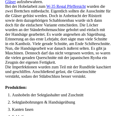
Gläser
aufzubewahren.
Bei der Hobelarbeit zum
W-35 Regal Pfeffersicht
wurden die
zwei Brettchen mitbedacht. Eigentlich sollten die Ausschnitte für
die Gläser gefräst werden. Doch in Anbetracht der Rüstzeit
sowie dem dazugehörigen Schablonenbau wurde sich dann
doch für die einfachere Variante entschieden. Die Löcher
wurden an der Ständerbohrmaschine gebohrt und einfach mit
der Handsäge gearbeitet. Es wurde angesehen als Sägeübung.
Erinnerung an das erste Lehrjahr, dort sägte man viele Schnitte
in ein Kantholz. Viele gerade Schnitte, am Ende Schifterschnitte.
Nun, die Handsägearbeit war danach äußerst selten. Es gibt ja
Maschinen. Dennoch darf das nicht vergessen werden, so waren
die vielen geraden Querschnitte mit der japanischen Ryoba ein
Zeugnis der eigenen Fertigkeit.
Die Imperfektionen wurden zum Teil mit der Rundfeile kaschiert
und geschliffen. Anschließend gefast, die Glaseinschitte
verstärkt, sodass der Stilabschluss besser versinkt.
Produktion:
Aushobeln der Sektglashalter und Zuschnitt
Sektglasbohrungen & Handsägeübung
Kanten fasen