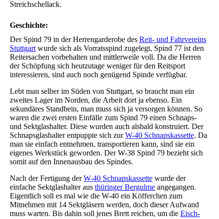
Streichschellack.
Geschichte:
Der Spind 79 in der Herrengarderobe des
Reit- und Fahrvereins
Stuttgart
wurde sich als Vorratsspind zugelegt, Spind 77 ist den
Reitersachen vorbehalten und mittlerweile voll. Da die Herren
der Schöpfung sich heutzutage weniger für den Reitsport
interessieren, sind auch noch genügend Spinde verfügbar.
Lebt man selber im Süden von Stuttgart, so braucht man ein
zweites Lager im Norden, die Arbeit dort ja ebenso. Ein
sekundäres Standbein, man muss sich ja versorgen können. So
waren die zwei ersten Einfälle zum Spind 79 einen Schnaps-
und Sektglashalter. Diese wurden auch alsbald konstruiert. Der
Schnapsglashalter entpuppte sich zur
W-40 Schnapskassette
. Da
man sie einfach entnehmen, transportieren kann, sind sie ein
eigenes Werkstück geworden. Der W-38 Spind 79 bezieht sich
somit auf den Innenausbau des Spindes.
Nach der Fertigung der
W-40 Schnapskassette
wurde der
einfache Sektglashalter aus
thüringer Bergulme
angegangen.
Eigentlich soll es mal wie die W-40 ein Köfferchen zum
Mitnehmen mit 14 Sektgläsern werden, doch dieser Aufwand
muss warten. Bis dahin soll jenes Brett reichen, um die
Eisch-